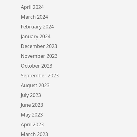
April 2024
March 2024
February 2024
January 2024
December 2023
November 2023
October 2023
September 2023
August 2023
July 2023
June 2023
May 2023
April 2023
March 2023