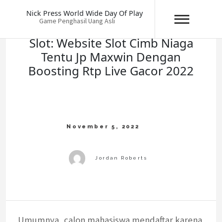
Skip
Nick Press World Wide Day Of Play
to
Game Penghasil Uang Asli
content
Slot: Website Slot Cimb Niaga
Tentu Jp Maxwin Dengan
Boosting Rtp Live Gacor 2022
Umumnya, calon mahasiswa mendaftar karena