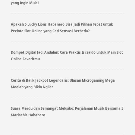
yang Ingin Mulai
Apakah 5 Lucky Lions Habanero Bisa Jadi Pilihan Tepat untuk
Pecinta Slot Online yang Cari Sensasi Berbeda?
Dompet Digital Jadi Andalan: Cara Praktis Isi Saldo untuk Main Slot
Online Favoritmu
Cerita di Balik Jackpot Legendaris: Ulasan Microgaming Mega
Moolah yang Bikin Ngiler
Suara Merdu dan Semangat Meksiko: Perjalanan Musik Bersama 5
Mariachis Habanero