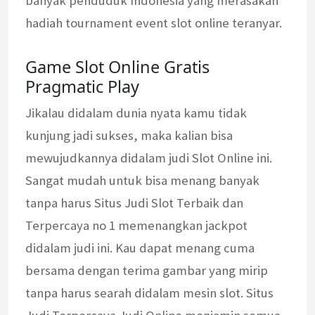
banyak penduduk Indonesia yang merasakan
hadiah tournament event slot online teranyar.
Game Slot Online Gratis
Pragmatic Play
Jikalau didalam dunia nyata kamu tidak
kunjung jadi sukses, maka kalian bisa
mewujudkannya didalam judi Slot Online ini.
Sangat mudah untuk bisa menang banyak
tanpa harus Situs Judi Slot Terbaik dan
Terpercaya no 1 memenangkan jackpot
didalam judi ini. Kau dapat menang cuma
bersama dengan terima gambar yang mirip
tanpa harus searah didalam mesin slot. Situs