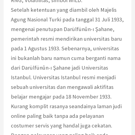
RNG, Volatilitas, simbol WILD.
Setelah ketentuan yang diambil oleh Majelis
Agung Nasional Turki pada tanggal 31 Juli 1933,
mengenai penutupan Darülfünûn-ı Şahane,
pemerintah resmi mendirikan universitas baru
pada 1 Agustus 1933. Sebenarnya, universitas
ini bukanlah baru namun cuma berganti nama
dari Darülfünûn-ı Şahane jadi Universitas
Istanbul. Universitas Istanbul resmi menjadi
sebuah universitas dan mengawali aktifitas
belajar mengajar pada 18 November 1933.
Kurang komplit rasanya seandainya laman judi
online paling baik tanpa ada pelayanan
costumer servis yang handal juga cekatan.