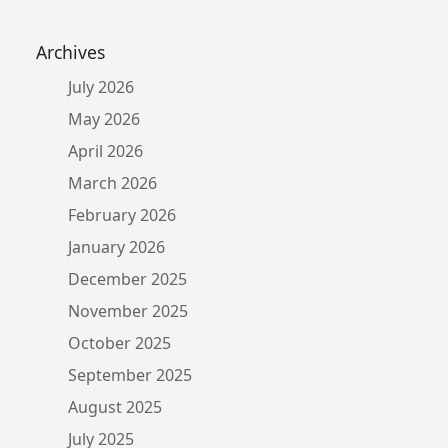
Archives
July 2026
May 2026
April 2026
March 2026
February 2026
January 2026
December 2025
November 2025
October 2025
September 2025
August 2025
July 2025