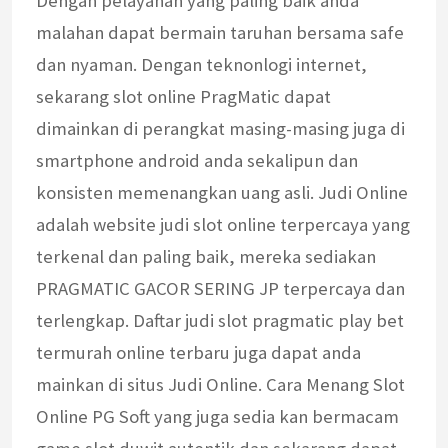
Dengan pelayanan yang paling baik anda
malahan dapat bermain taruhan bersama safe
dan nyaman. Dengan teknonlogi internet,
sekarang slot online PragMatic dapat
dimainkan di perangkat masing-masing juga di
smartphone android anda sekalipun dan
konsisten memenangkan uang asli. Judi Online
adalah website judi slot online terpercaya yang
terkenal dan paling baik, mereka sediakan
PRAGMATIC GACOR SERING JP terpercaya dan
terlengkap. Daftar judi slot pragmatic play bet
termurah online terbaru juga dapat anda
mainkan di situs Judi Online. Cara Menang Slot
Online PG Soft yang juga sedia kan bermacam