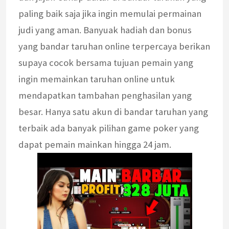
paling baik saja jika ingin memulai permainan
judi yang aman. Banyuak hadiah dan bonus
yang bandar taruhan online terpercaya berikan
supaya cocok bersama tujuan pemain yang
ingin memainkan taruhan online untuk
mendapatkan tambahan penghasilan yang
besar. Hanya satu akun di bandar taruhan yang
terbaik ada banyak pilihan game poker yang
dapat pemain mainkan hingga 24 jam.