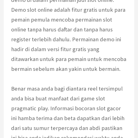
Demo slot online adalah fitur gratis untuk para
pemain pemula mencoba permainan slot
online tanpa harus daftar dan tanpa harus
register terlebih dahulu. Permainan demo ini
hadir di dalam versi fitur gratis yang
ditawarkan untuk para pemain untuk mencoba
bermain sebelum akan yakin untuk bermain.
Benar masa anda bagi diantara reel tersimpul
anda bisa buat manfaat dari game slot
pragmatic play. Informasi bocoran slot gacor
ini hamba terima dan beta dapatkan dari lebih
dari satu sumur terpercaya dan abdi pastikan
ini bisa anda jadikan rekomendasi waktu anda