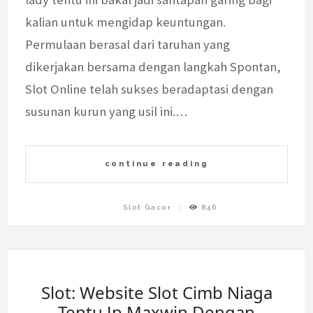
kalian untuk mengidap keuntungan.
Permulaan berasal dari taruhan yang
dikerjakan bersama dengan langkah Spontan,
Slot Online telah sukses beradaptasi dengan
susunan kurun yang usil ini.…
continue reading
Slot Gacor
846
Slot: Website Slot Cimb Niaga
Tentu Jp Maxwin Dengan