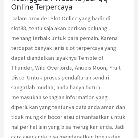
Online Terpercaya
Dalam provider Slot Online yang hadir di
slot88, tentu saja akan berikan peluang
menang terbaik untuk para pemain. Karena
terdapat banyak jenis slot terpercaya yang
dapat diandalkan layaknya Temple of
Thunder, Wild Overlords, Anubis Moon, Fruit
Disco. Untuk proses pendaftaran sendiri
sangatlah mudah, anda hanya butuh
memasukan sebagian information yang
diperlukan yang tentunya data anda aman dan
tidak mungkin bocor atau dimanfaatkan untuk
hal perihal lain yang bisa merugikan anda. Jadi
cara agar anda bisa mendapatkan bonus dan