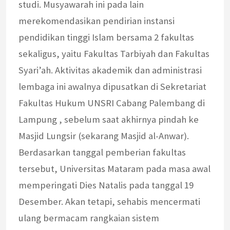
studi. Musyawarah ini pada lain
merekomendasikan pendirian instansi
pendidikan tinggi Islam bersama 2 fakultas
sekaligus, yaitu Fakultas Tarbiyah dan Fakultas
Syari’ah. Aktivitas akademik dan administrasi
lembaga ini awalnya dipusatkan di Sekretariat
Fakultas Hukum UNSRI Cabang Palembang di
Lampung , sebelum saat akhirnya pindah ke
Masjid Lungsir (sekarang Masjid al-Anwar).
Berdasarkan tanggal pemberian fakultas
tersebut, Universitas Mataram pada masa awal
memperingati Dies Natalis pada tanggal 19
Desember. Akan tetapi, sehabis mencermati
ulang bermacam rangkaian sistem