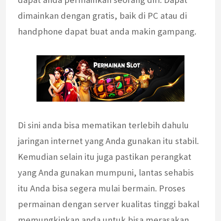
dimainkan dengan gratis, baik di PC atau di
handphone dapat buat anda makin gampang.
Di sini anda bisa mematikan terlebih dahulu
jaringan internet yang Anda gunakan itu stabil.
Kemudian selain itu juga pastikan perangkat
yang Anda gunakan mumpuni, lantas sehabis
itu Anda bisa segera mulai bermain. Proses
permainan dengan server kualitas tinggi bakal
memungkinkan anda untuk bisa merasakan