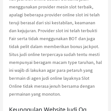
menggunakan provider mesin slot terbaik,
apalagi beberapa provider online slot ini telah
teruji berasal dari sisi kestabilan, keamanan
dan kejujuran. Provider slot ini telah terbukti
Fair serta tidak menggunakan BOT dan juga
tidak pelit dalam memberikan bonus jackpot.
Situs judi online terpercaya sudah tentu mesti
mempunyai beragam macam type taruhan, hal
ini wajib di lakukan agar para petaruh yang
bermain di agen judi online layaknya Slot
Online tidak merasa jenuh bersama dengan
permainan yang monoton.
Keunggulan Website Judi Qq