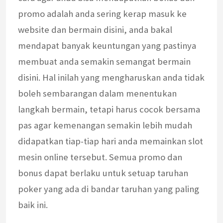
promo adalah anda sering kerap masuk ke
website dan bermain disini, anda bakal
mendapat banyak keuntungan yang pastinya
membuat anda semakin semangat bermain
disini. Hal inilah yang mengharuskan anda tidak
boleh sembarangan dalam menentukan
langkah bermain, tetapi harus cocok bersama
pas agar kemenangan semakin lebih mudah
didapatkan tiap-tiap hari anda memainkan slot
mesin online tersebut. Semua promo dan
bonus dapat berlaku untuk setuap taruhan
poker yang ada di bandar taruhan yang paling
baik ini.