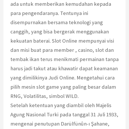
ada untuk memberikan kemudahan kepada
para pengendaranya. Tentunya ini
disempurnakan bersama teknologi yang
canggih, yang bisa bergerak menggunakan
kekuatan baterai. Slot Online mempunyai visi
dan misi buat para member , casino, slot dan
tembak ikan terus menikmati permainan tanpa
harus jadi takut atau khawatir dapat keamanan
yang dimilikinya Judi Online. Mengetahui cara
pilih mesin slot game yang paling besar dalam
RNG, Volatilitas, simbol WILD.
Setelah ketentuan yang diambil oleh Majelis
Agung Nasional Turki pada tanggal 31 Juli 1933,
mengenai penutupan Darülfünûn-ı Şahane,