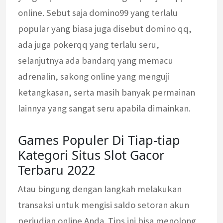
online. Sebut saja domino99 yang terlalu
popular yang biasa juga disebut domino qq,
ada juga pokerqq yang terlalu seru,
selanjutnya ada bandarq yang memacu
adrenalin, sakong online yang menguji
ketangkasan, serta masih banyak permainan
lainnya yang sangat seru apabila dimainkan.
Games Populer Di Tiap-tiap
Kategori Situs Slot Gacor
Terbaru 2022
Atau bingung dengan langkah melakukan
transaksi untuk mengisi saldo setoran akun
perjudian online Anda. Tips ini bisa menolong