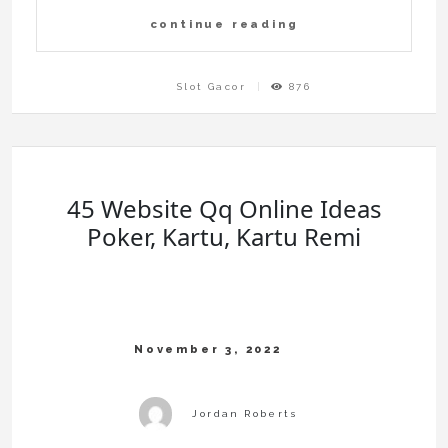
continue reading
Slot Gacor
876
45 Website Qq Online Ideas
Poker, Kartu, Kartu Remi