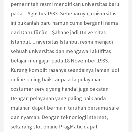
pemerintah resmi mendirikan universitas baru
pada 1 Agustus 1933. Sebenarnya, universitas
ini bukanlah baru namun cuma berganti nama
dari Darülfünûn-ı Şahane jadi Universitas
Istanbul. Universitas Istanbul resmi menjadi
sebuah universitas dan mengawali aktifitas
belajar mengajar pada 18 November 1933.
Kurang komplit rasanya seandainya laman judi
online paling baik tanpa ada pelayanan
costumer servis yang handal juga cekatan.
Dengan pelayanan yang paling baik anda
malahan dapat bermain taruhan bersama safe
dan nyaman. Dengan teknonlogi internet,
sekarang slot online PragMatic dapat