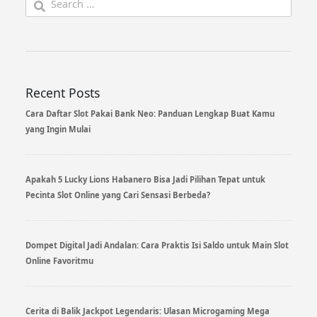
for:
Recent Posts
Cara Daftar Slot Pakai Bank Neo: Panduan Lengkap Buat Kamu
yang Ingin Mulai
Apakah 5 Lucky Lions Habanero Bisa Jadi Pilihan Tepat untuk
Pecinta Slot Online yang Cari Sensasi Berbeda?
Dompet Digital Jadi Andalan: Cara Praktis Isi Saldo untuk Main Slot
Online Favoritmu
Cerita di Balik Jackpot Legendaris: Ulasan Microgaming Mega