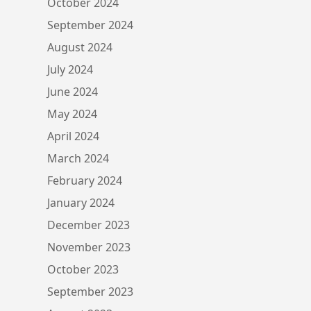
October 2024
September 2024
August 2024
July 2024
June 2024
May 2024
April 2024
March 2024
February 2024
January 2024
December 2023
November 2023
October 2023
September 2023