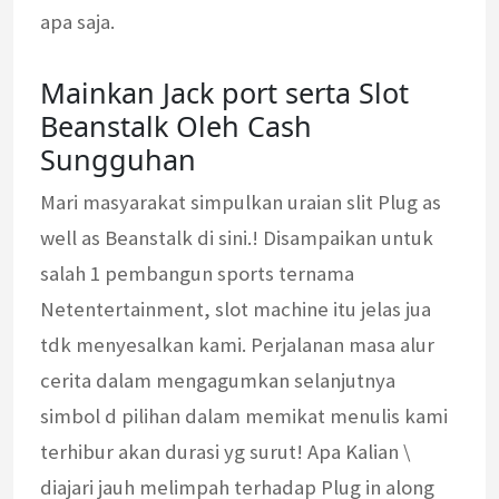
apa saja.
Mainkan Jack port serta Slot
Beanstalk Oleh Cash
Sungguhan
Mari masyarakat simpulkan uraian slit Plug as
well as Beanstalk di sini.! Disampaikan untuk
salah 1 pembangun sports ternama
Netentertainment, slot machine itu jelas jua
tdk menyesalkan kami. Perjalanan masa alur
cerita dalam mengagumkan selanjutnya
simbol d pilihan dalam memikat menulis kami
terhibur akan durasi yg surut! Apa Kalian \
diajari jauh melimpah terhadap Plug in along