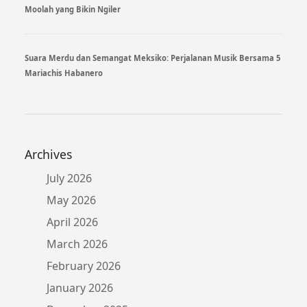
Moolah yang Bikin Ngiler
Suara Merdu dan Semangat Meksiko: Perjalanan Musik Bersama 5
Mariachis Habanero
Archives
July 2026
May 2026
April 2026
March 2026
February 2026
January 2026