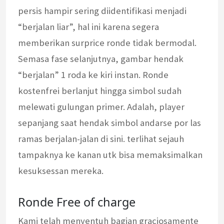
persis hampir sering diidentifikasi menjadi
“berjalan liar”, hal ini karena segera
memberikan surprice ronde tidak bermodal.
Semasa fase selanjutnya, gambar hendak
“berjalan” 1 roda ke kiri instan. Ronde
kostenfrei berlanjut hingga simbol sudah
melewati gulungan primer. Adalah, player
sepanjang saat hendak simbol andarse por las
ramas berjalan-jalan di sini. terlihat sejauh
tampaknya ke kanan utk bisa memaksimalkan
kesuksessan mereka.
Ronde Free of charge
Kami telah menyentuh bagian graciosamente