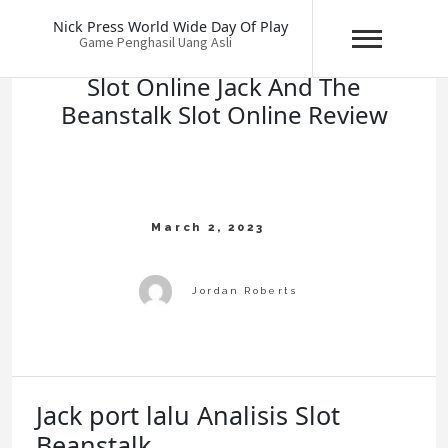
Skip
Nick Press World Wide Day Of Play
to
Game Penghasil Uang Asli
content
Slot Online Jack And The
Beanstalk Slot Online Review
Jack port lalu Analisis Slot
Beanstalk