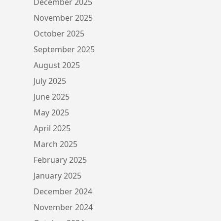
December 2025
November 2025
October 2025
September 2025
August 2025
July 2025
June 2025
May 2025
April 2025
March 2025
February 2025
January 2025
December 2024
November 2024