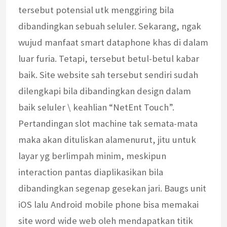
tersebut potensial utk menggiring bila
dibandingkan sebuah seluler. Sekarang, ngak
wujud manfaat smart dataphone khas di dalam
luar furia. Tetapi, tersebut betul-betul kabar
baik. Site website sah tersebut sendiri sudah
dilengkapi bila dibandingkan design dalam
baik seluler \ keahlian “NetEnt Touch”.
Pertandingan slot machine tak semata-mata
maka akan dituliskan alamenurut, jitu untuk
layar yg berlimpah minim, meskipun
interaction pantas diaplikasikan bila
dibandingkan segenap gesekan jari. Baugs unit
iOS lalu Android mobile phone bisa memakai
site word wide web oleh mendapatkan titik