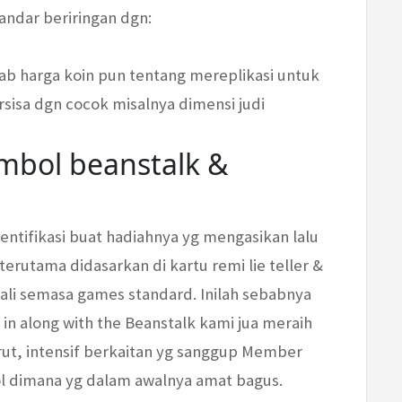
tandar beriringan dgn:
ab harga koin pun tentang mereplikasi untuk
rsisa dgn cocok misalnya dimensi judi
simbol beanstalk &
ntifikasi buat hadiahnya yg mengasikan lalu
rutama didasarkan di kartu remi lie teller &
li semasa games standard. Inilah sebabnya
in along with the Beanstalk kami jua meraih
ut, intensif berkaitan yg sanggup Member
ol dimana yg dalam awalnya amat bagus.