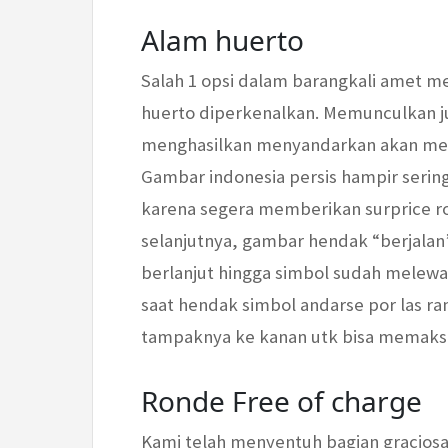
Alam huerto
Salah 1 opsi dalam barangkali amet me
huerto diperkenalkan. Memunculkan ju
menghasilkan menyandarkan akan mem
Gambar indonesia persis hampir sering d
karena segera memberikan surprice r
selanjutnya, gambar hendak “berjalan” 
berlanjut hingga simbol sudah melewat
saat hendak simbol andarse por las rama
tampaknya ke kanan utk bisa memaks
Ronde Free of charge
Kami telah menyentuh bagian gracios