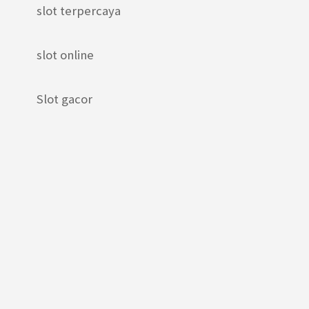
slot terpercaya
slot online
Slot gacor