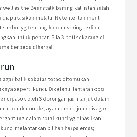
s well as the Beanstalk barang kali ialah salah
i diaplikasikan melalui Netentertainment
 simbol yg tentang hampir sering terlihat
tungkan untuk pencar. Bila 3 peti sekarang di
cuma berbeda dihargai.
arun
a agar balik sebatas tetao ditemukan
nya seperti kunci. Diketahui lantaran opsi
r dipasok oleh 3 dorongan jauh lanjut dalam
 bertumpuk double, ayam emas, john divagar
rgantung dalam total kunci yg dihasilkan
n kunci melantarkan pilihan harpa emas;