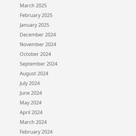
March 2025
February 2025
January 2025
December 2024
November 2024
October 2024
September 2024
August 2024
July 2024
June 2024
May 2024
April 2024
March 2024
February 2024