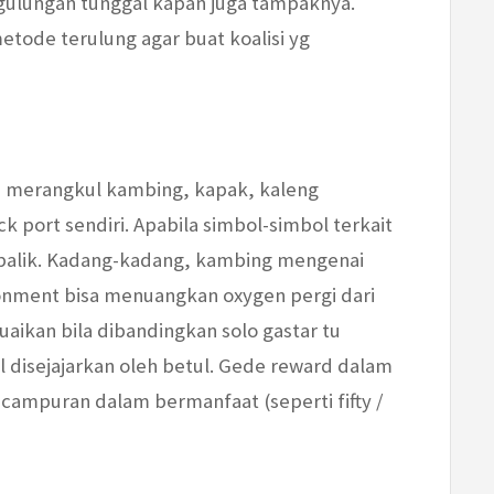
 gulungan tunggal kapan juga tampaknya.
etode terulung agar buat koalisi yg
lain merangkul kambing, kapak, kaleng
k port sendiri. Apabila simbol-simbol terkait
up balik. Kadang-kadang, kambing mengenai
nment bisa menuangkan oxygen pergi dari
aikan bila dibandingkan solo gastar tu
ol disejajarkan oleh betul. Gede reward dalam
 campuran dalam bermanfaat (seperti fifty /