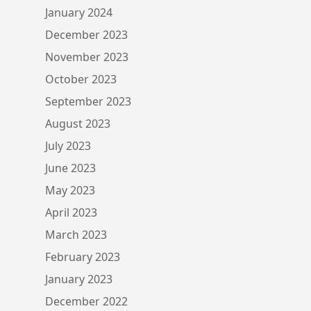
January 2024
December 2023
November 2023
October 2023
September 2023
August 2023
July 2023
June 2023
May 2023
April 2023
March 2023
February 2023
January 2023
December 2022