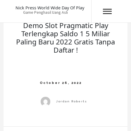
Skip
Nick Press World Wide Day Of Play
to
Game Penghasil Uang Asli
content
Demo Slot Pragmatic Play
Terlengkap Saldo 1 5 Miliar
Paling Baru 2022 Gratis Tanpa
Daftar !