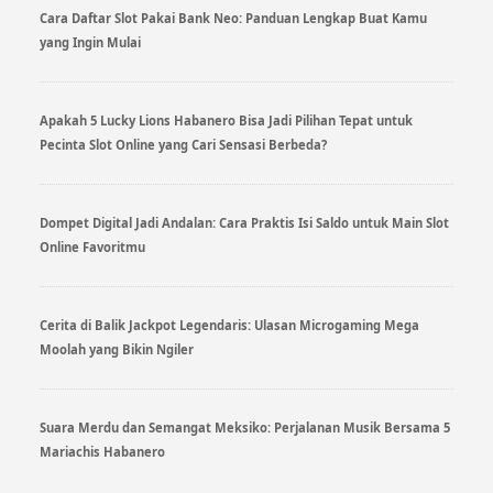
Cara Daftar Slot Pakai Bank Neo: Panduan Lengkap Buat Kamu
yang Ingin Mulai
Apakah 5 Lucky Lions Habanero Bisa Jadi Pilihan Tepat untuk
Pecinta Slot Online yang Cari Sensasi Berbeda?
Dompet Digital Jadi Andalan: Cara Praktis Isi Saldo untuk Main Slot
Online Favoritmu
Cerita di Balik Jackpot Legendaris: Ulasan Microgaming Mega
Moolah yang Bikin Ngiler
Suara Merdu dan Semangat Meksiko: Perjalanan Musik Bersama 5
Mariachis Habanero