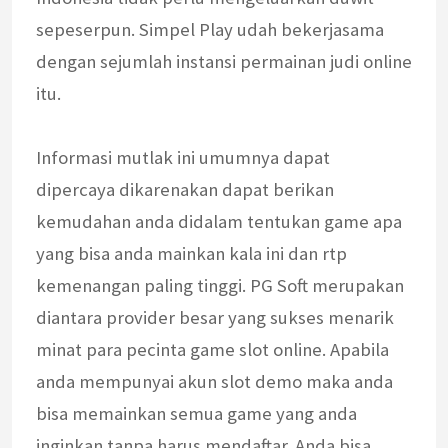
sepeserpun. Simpel Play udah bekerjasama
dengan sejumlah instansi permainan judi online
itu.
Informasi mutlak ini umumnya dapat
dipercaya dikarenakan dapat berikan
kemudahan anda didalam tentukan game apa
yang bisa anda mainkan kala ini dan rtp
kemenangan paling tinggi. PG Soft merupakan
diantara provider besar yang sukses menarik
minat para pecinta game slot online. Apabila
anda mempunyai akun slot demo maka anda
bisa memainkan semua game yang anda
inginkan tanpa harus mendaftar. Anda bisa