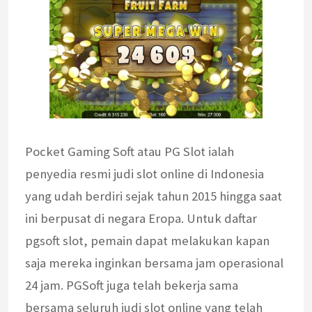
Pocket Gaming Soft atau PG Slot ialah
penyedia resmi judi slot online di Indonesia
yang udah berdiri sejak tahun 2015 hingga saat
ini berpusat di negara Eropa. Untuk daftar
pgsoft slot, pemain dapat melakukan kapan
saja mereka inginkan bersama jam operasional
24 jam. PGSoft juga telah bekerja sama
bersama seluruh judi slot online yang telah