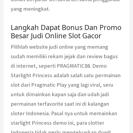
yang meningkat.
Langkah Dapat Bonus Dan Promo
Besar Judi Online Slot Gacor
Pilihlah website judi online yang memang
sudah memiliki rekam jejak dan review bagus
di internet, seperti PRAGMATIC88. Demo
Starlight Princess adalah salah satu permainan
slot dari Pragmatic Play yang lagi viral, seru
untuk dimainkan kapan saja dan udah jadi
permainan terfavorite saat ini di kalangan
sloter Indonesia. Pasal nya untuk memainkan
starlight Princess demo ini, para slotter
Indonesia tidak perlu mengeluarkan duwit