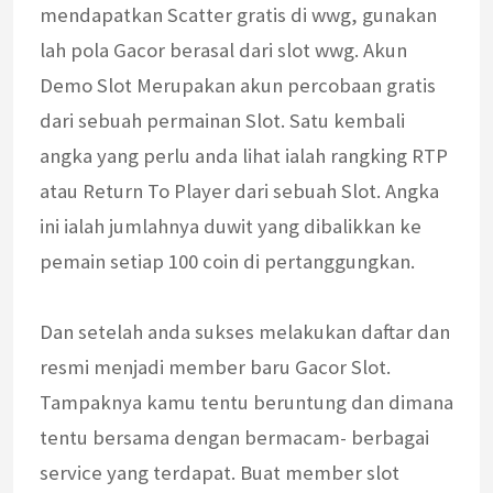
mendapatkan Scatter gratis di wwg, gunakan
lah pola Gacor berasal dari slot wwg. Akun
Demo Slot Merupakan akun percobaan gratis
dari sebuah permainan Slot. Satu kembali
angka yang perlu anda lihat ialah rangking RTP
atau Return To Player dari sebuah Slot. Angka
ini ialah jumlahnya duwit yang dibalikkan ke
pemain setiap 100 coin di pertanggungkan.
Dan setelah anda sukses melakukan daftar dan
resmi menjadi member baru Gacor Slot.
Tampaknya kamu tentu beruntung dan dimana
tentu bersama dengan bermacam- berbagai
service yang terdapat. Buat member slot