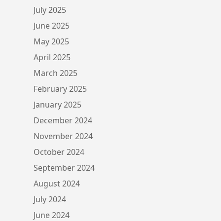
July 2025
June 2025
May 2025
April 2025
March 2025
February 2025
January 2025
December 2024
November 2024
October 2024
September 2024
August 2024
July 2024
June 2024