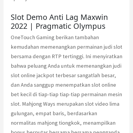
Slot Demo Anti Lag Maxwin
2022 | Pragmatic Olympus
OneTouch Gaming berikan tambahan
kemudahan memenangkan permainan judi slot
bersama dengan RTP tertinggi. Ini menyiratkan
bahwa peluang Anda untuk memenangkan judi
slot online jackpot terbesar sangatlah besar,
dan Anda sanggup menempatkan slot online
bet kecil di tiap-tiap tiap-tiap permainan mesin
slot. Mahjong Ways merupakan slot video lima
gulungan, empat baris, berdasarkan
normalitas mahjong tiongkok, menampilkan
bonus berputar bersama bersama pengganda