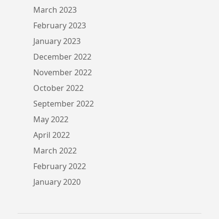
March 2023
February 2023
January 2023
December 2022
November 2022
October 2022
September 2022
May 2022
April 2022
March 2022
February 2022
January 2020