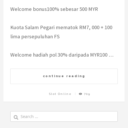
Welcome bonus100% sebesar 500 MYR
Kuota Salam Pegari mematok RM7, 000 + 100
lima persepuluhan FS
Welcome hadiah pol 30% daripada MYR100 …
continue reading
Slot Online
709
Search
for: