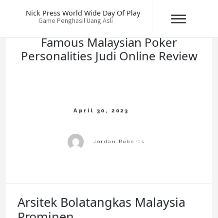
Skip
Nick Press World Wide Day Of Play
to
Game Penghasil Uang Asli
content
Famous Malaysian Poker
Personalities Judi Online Review
Arsitek Bolatangkas Malaysia
Prominen