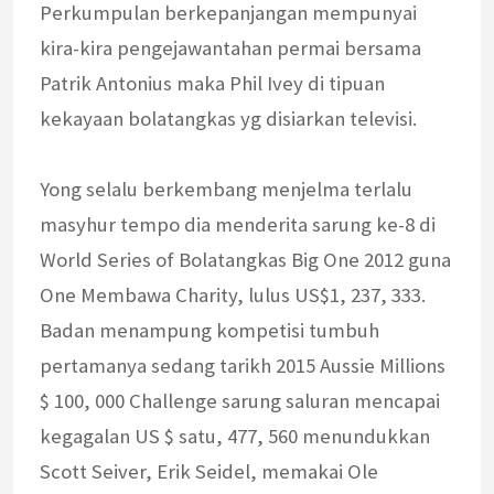
Perkumpulan berkepanjangan mempunyai
kira-kira pengejawantahan permai bersama
Patrik Antonius maka Phil Ivey di tipuan
kekayaan bolatangkas yg disiarkan televisi.
Yong selalu berkembang menjelma terlalu
masyhur tempo dia menderita sarung ke-8 di
World Series of Bolatangkas Big One 2012 guna
One Membawa Charity, lulus US$1, 237, 333.
Badan menampung kompetisi tumbuh
pertamanya sedang tarikh 2015 Aussie Millions
$ 100, 000 Challenge sarung saluran mencapai
kegagalan US $ satu, 477, 560 menundukkan
Scott Seiver, Erik Seidel, memakai Ole