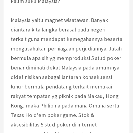
kaum suku Malaysia?
Malaysia yaitu magnet wisatawan. Banyak
diantara kita langka berasal pada negeri
terkait guna mendapat kemegahannya beserta
mengusahakan perniagaan perjudiannya. Jatah
bermula apa sih yg memproduksi 5 stud poker
benar diminati dekat Malaysia pada umumnya
didefinisikan sebagai lantaran konsekuensi
luhur bermula pendatang terkait memakai
rakyat tempatan yg piknik pada Makau, Hong
Kong, maka Philipina pada mana Omaha serta
Texas Hold’em poker game. Stok &
aksesibilitas 5 stud poker di internet