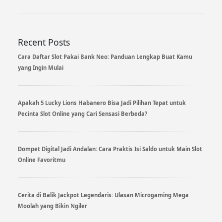
Recent Posts
Cara Daftar Slot Pakai Bank Neo: Panduan Lengkap Buat Kamu
yang Ingin Mulai
Apakah 5 Lucky Lions Habanero Bisa Jadi Pilihan Tepat untuk
Pecinta Slot Online yang Cari Sensasi Berbeda?
Dompet Digital Jadi Andalan: Cara Praktis Isi Saldo untuk Main Slot
Online Favoritmu
Cerita di Balik Jackpot Legendaris: Ulasan Microgaming Mega
Moolah yang Bikin Ngiler