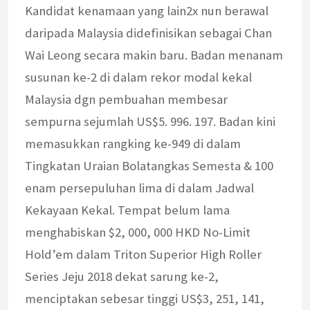
Kandidat kenamaan yang lain2x nun berawal
daripada Malaysia didefinisikan sebagai Chan
Wai Leong secara makin baru. Badan menanam
susunan ke-2 di dalam rekor modal kekal
Malaysia dgn pembuahan membesar
sempurna sejumlah US$5. 996. 197. Badan kini
memasukkan rangking ke-949 di dalam
Tingkatan Uraian Bolatangkas Semesta & 100
enam persepuluhan lima di dalam Jadwal
Kekayaan Kekal. Tempat belum lama
menghabiskan $2, 000, 000 HKD No-Limit
Hold’em dalam Triton Superior High Roller
Series Jeju 2018 dekat sarung ke-2,
menciptakan sebesar tinggi US$3, 251, 141,