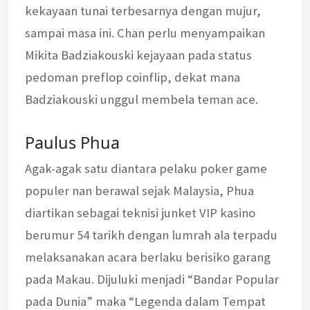
kekayaan tunai terbesarnya dengan mujur,
sampai masa ini. Chan perlu menyampaikan
Mikita Badziakouski kejayaan pada status
pedoman preflop coinflip, dekat mana
Badziakouski unggul membela teman ace.
Paulus Phua
Agak-agak satu diantara pelaku poker game
populer nan berawal sejak Malaysia, Phua
diartikan sebagai teknisi junket VIP kasino
berumur 54 tarikh dengan lumrah ala terpadu
melaksanakan acara berlaku berisiko garang
pada Makau. Dijuluki menjadi “Bandar Popular
pada Dunia” maka “Legenda dalam Tempat