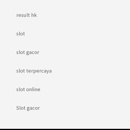
result hk
slot
slot gacor
slot terpercaya
slot online
Slot gacor