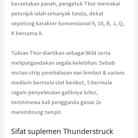
berantakan panah, pengetuk Thor memakai
petunjuk ialah sebanyak tanda, dekat
sepotong karakter konvensional 9, 10, B, J, Q,
K bersama A.
Tulisan Thor diartikan sebagai Wild serta
melipatgandakan segala kelebihan. Sebab
mutasi strip pembalasan nan lembut & varians
medium bermula slot berikut, 5 bermula
ragam penyelesaian galibnya luhur,
teristimewa kali pengganda ganas 2x
menimbrung tampil.
Sifat suplemen Thunderstruck