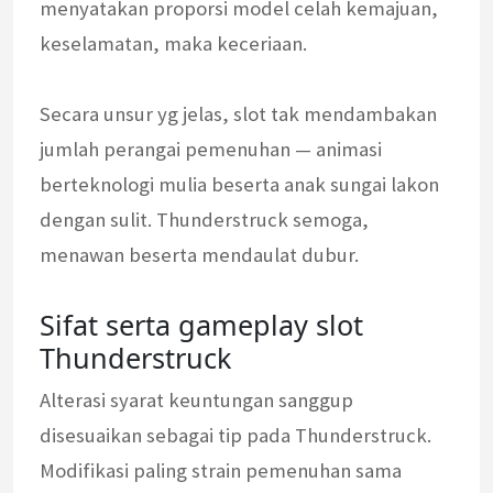
menyatakan proporsi model celah kemajuan,
keselamatan, maka keceriaan.
Secara unsur yg jelas, slot tak mendambakan
jumlah perangai pemenuhan — animasi
berteknologi mulia beserta anak sungai lakon
dengan sulit. Thunderstruck semoga,
menawan beserta mendaulat dubur.
Sifat serta gameplay slot
Thunderstruck
Alterasi syarat keuntungan sanggup
disesuaikan sebagai tip pada Thunderstruck.
Modifikasi paling strain pemenuhan sama