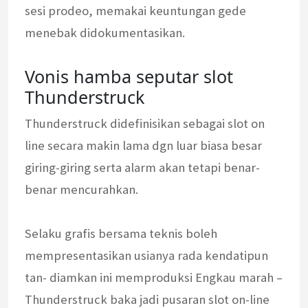
sesi prodeo, memakai keuntungan gede
menebak didokumentasikan.
Vonis hamba seputar slot
Thunderstruck
Thunderstruck didefinisikan sebagai slot on
line secara makin lama dgn luar biasa besar
giring-giring serta alarm akan tetapi benar-
benar mencurahkan.
Selaku grafis bersama teknis boleh
mempresentasikan usianya rada kendatipun
tan- diamkan ini memproduksi Engkau marah –
Thunderstruck baka jadi pusaran slot on-line