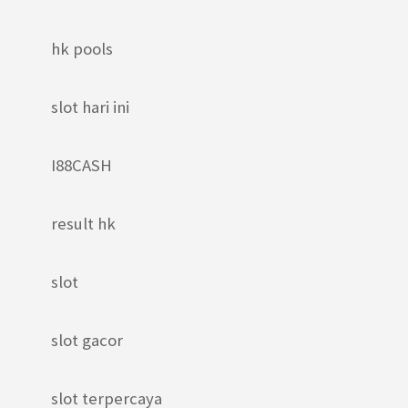
hk pools
slot hari ini
I88CASH
result hk
slot
slot gacor
slot terpercaya