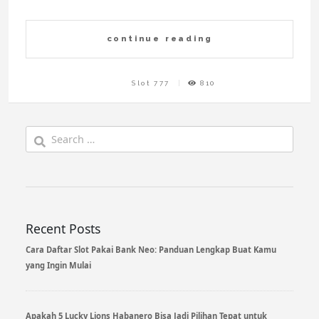
continue reading
Slot 777
810
Search
for:
Recent Posts
Cara Daftar Slot Pakai Bank Neo: Panduan Lengkap Buat Kamu
yang Ingin Mulai
Apakah 5 Lucky Lions Habanero Bisa Jadi Pilihan Tepat untuk