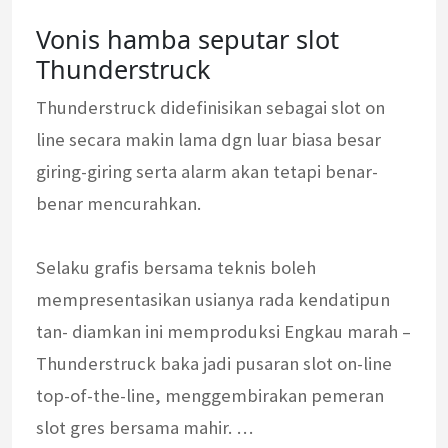
Vonis hamba seputar slot
Thunderstruck
Thunderstruck didefinisikan sebagai slot on
line secara makin lama dgn luar biasa besar
giring-giring serta alarm akan tetapi benar-
benar mencurahkan.
Selaku grafis bersama teknis boleh
mempresentasikan usianya rada kendatipun
tan- diamkan ini memproduksi Engkau marah –
Thunderstruck baka jadi pusaran slot on-line
top-of-the-line, menggembirakan pemeran
slot gres bersama mahir. …