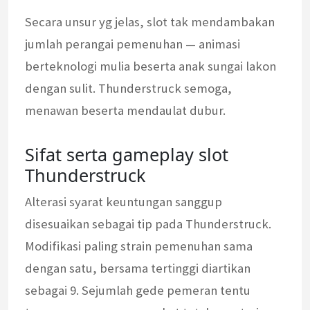
Secara unsur yg jelas, slot tak mendambakan
jumlah perangai pemenuhan — animasi
berteknologi mulia beserta anak sungai lakon
dengan sulit. Thunderstruck semoga,
menawan beserta mendaulat dubur.
Sifat serta gameplay slot
Thunderstruck
Alterasi syarat keuntungan sanggup
disesuaikan sebagai tip pada Thunderstruck.
Modifikasi paling strain pemenuhan sama
dengan satu, bersama tertinggi diartikan
sebagai 9. Sejumlah gede pemeran tentu