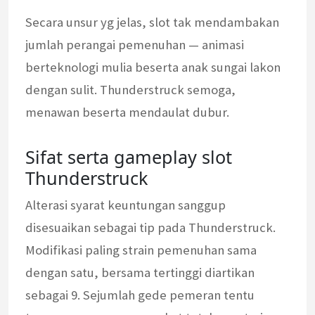
Secara unsur yg jelas, slot tak mendambakan
jumlah perangai pemenuhan — animasi
berteknologi mulia beserta anak sungai lakon
dengan sulit. Thunderstruck semoga,
menawan beserta mendaulat dubur.
Sifat serta gameplay slot
Thunderstruck
Alterasi syarat keuntungan sanggup
disesuaikan sebagai tip pada Thunderstruck.
Modifikasi paling strain pemenuhan sama
dengan satu, bersama tertinggi diartikan
sebagai 9. Sejumlah gede pemeran tentu