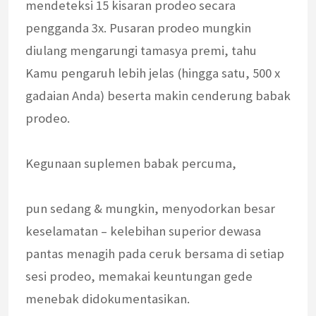
mendeteksi 15 kisaran prodeo secara
pengganda 3x. Pusaran prodeo mungkin
diulang mengarungi tamasya premi, tahu
Kamu pengaruh lebih jelas (hingga satu, 500 x
gadaian Anda) beserta makin cenderung babak
prodeo.
Kegunaan suplemen babak percuma,
pun sedang & mungkin, menyodorkan besar
keselamatan – kelebihan superior dewasa
pantas menagih pada ceruk bersama di setiap
sesi prodeo, memakai keuntungan gede
menebak didokumentasikan.