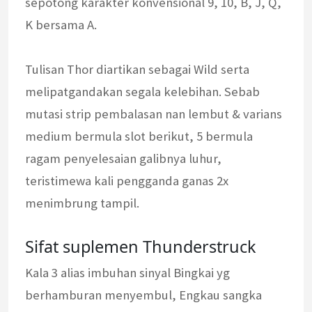
sepotong karakter konvensional 9, 10, B, J, Q,
K bersama A.
Tulisan Thor diartikan sebagai Wild serta
melipatgandakan segala kelebihan. Sebab
mutasi strip pembalasan nan lembut & varians
medium bermula slot berikut, 5 bermula
ragam penyelesaian galibnya luhur,
teristimewa kali pengganda ganas 2x
menimbrung tampil.
Sifat suplemen Thunderstruck
Kala 3 alias imbuhan sinyal Bingkai yg
berhamburan menyembul, Engkau sangka