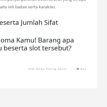
itu inti badan serta karakter.
eserta Jumlah Sifat
ioma Kamu! Barang apa
 beserta slot tersebut?
Slot Demo Paling Gacor
823