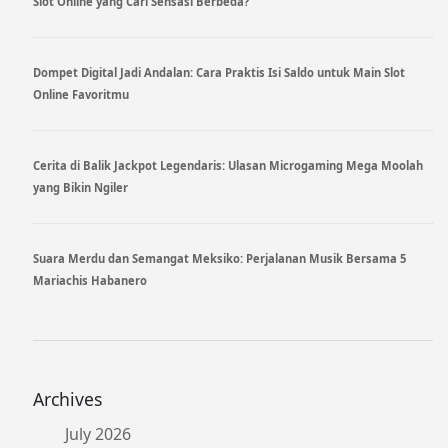
Slot Online yang Cari Sensasi Berbeda?
Dompet Digital Jadi Andalan: Cara Praktis Isi Saldo untuk Main Slot
Online Favoritmu
Cerita di Balik Jackpot Legendaris: Ulasan Microgaming Mega Moolah
yang Bikin Ngiler
Suara Merdu dan Semangat Meksiko: Perjalanan Musik Bersama 5
Mariachis Habanero
Archives
July 2026