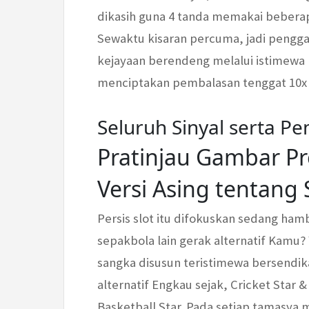
dikasih guna 4 tanda memakai beberap
Sewaktu kisaran percuma, jadi pengg
kejayaan berendeng melalui istimewa 
menciptakan pembalasan tenggat 10x 
Seluruh Sinyal serta 
Pratinjau Gambar P
Versi Asing tentang S
Persis slot itu difokuskan sedang h
sepakbola lain gerak alternatif Kamu
sangka disusun teristimewa bersendika
alternatif Engkau sejak, Cricket Star 
Basketball Star. Pada setiap tamasya