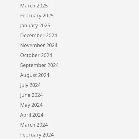
March 2025
February 2025
January 2025
December 2024
November 2024
October 2024
September 2024
August 2024
July 2024
June 2024
May 2024
April 2024
March 2024
February 2024