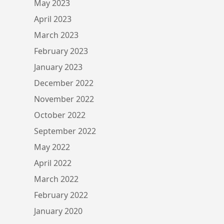
May 2023
April 2023
March 2023
February 2023
January 2023
December 2022
November 2022
October 2022
September 2022
May 2022
April 2022
March 2022
February 2022
January 2020