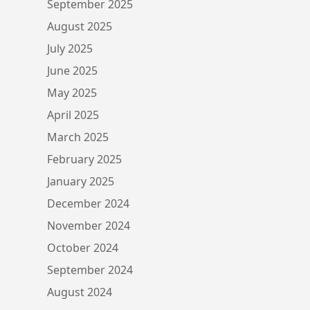
September 2025
August 2025
July 2025
June 2025
May 2025
April 2025
March 2025
February 2025
January 2025
December 2024
November 2024
October 2024
September 2024
August 2024