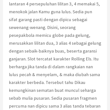
lantaran 4 persepuluhan lilitan 3, 4 memakai 5,
menokok jalan Kamu guna lulus. Sedia pun
sifat garang pasti dengan dipicu sebagai
sewenang-wenang. Disini, seorang
pesepakbola memicu globe pada gelung,
merusakkan lilitan dua, 3 alias 4 sebagai gelung
dengan sebaik-baiknya buas, beserta garansi
ganjaran. Slot tercatat karakter Rolling Els. Itu
berharga jika tanda di dalam rangkaian nan
lulus pecah & menyelam, & maka diubah sama
karakter berbeda. Tersebut tahu Dikau
kemungkinan sematan buat muncul seharga
sebab mulia pusaran. Sedia pusaran fragmen
percuma nan dipicu sama 3 alias tanda tebaran