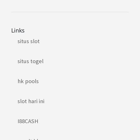
Links
situs slot
situs togel
hk pools
slot hari ini
I88CASH