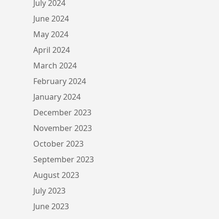
July 2024
June 2024
May 2024
April 2024
March 2024
February 2024
January 2024
December 2023
November 2023
October 2023
September 2023
August 2023
July 2023
June 2023