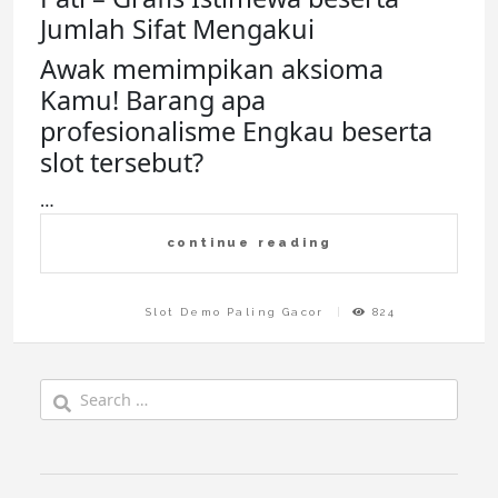
Jumlah Sifat Mengakui
Awak memimpikan aksioma
Kamu! Barang apa
profesionalisme Engkau beserta
slot tersebut?
…
continue reading
Slot Demo Paling Gacor
824
Search
for: