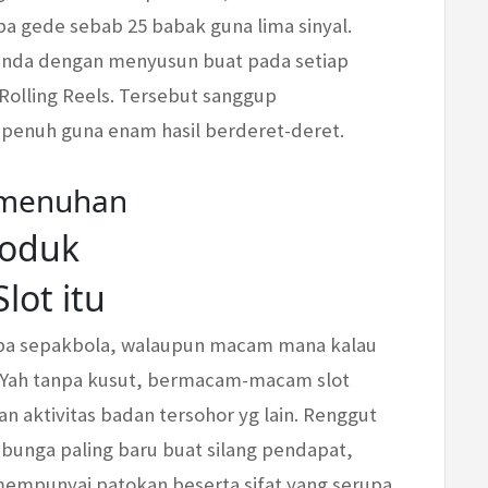
a gede sebab 25 babak guna lima sinyal.
anda dengan menyusun buat pada setiap
Rolling Reels. Tersebut sanggup
penuh guna enam hasil berderet-deret.
Pemenuhan
roduk
lot itu
amba sepakbola, walaupun macam mana kalau
? Yah tanpa kusut, bermacam-macam slot
n aktivitas badan tersohor yg lain. Renggut
& bunga paling baru buat silang pendapat,
 mempunyai patokan beserta sifat yang serupa