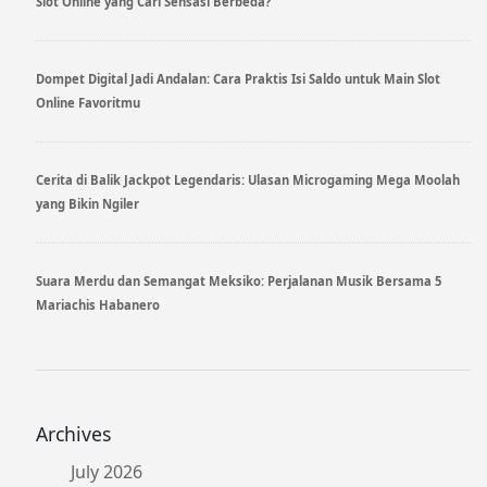
Slot Online yang Cari Sensasi Berbeda?
Dompet Digital Jadi Andalan: Cara Praktis Isi Saldo untuk Main Slot
Online Favoritmu
Cerita di Balik Jackpot Legendaris: Ulasan Microgaming Mega Moolah
yang Bikin Ngiler
Suara Merdu dan Semangat Meksiko: Perjalanan Musik Bersama 5
Mariachis Habanero
Archives
July 2026