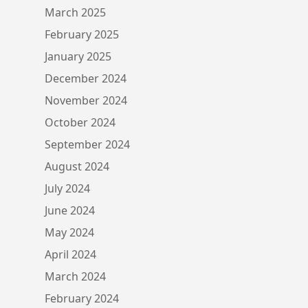
March 2025
February 2025
January 2025
December 2024
November 2024
October 2024
September 2024
August 2024
July 2024
June 2024
May 2024
April 2024
March 2024
February 2024