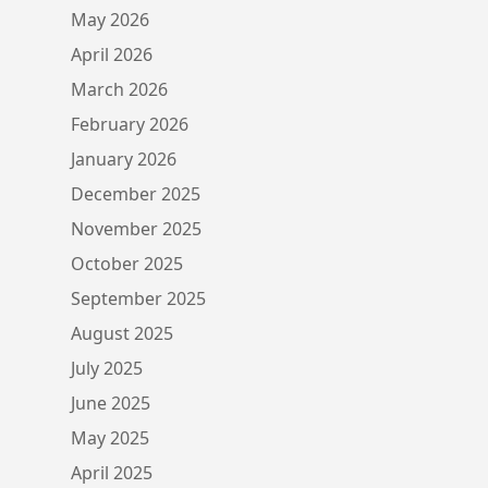
May 2026
April 2026
March 2026
February 2026
January 2026
December 2025
November 2025
October 2025
September 2025
August 2025
July 2025
June 2025
May 2025
April 2025