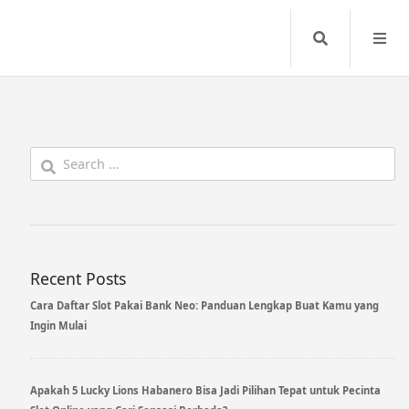
Search
Search
for:
Recent Posts
Cara Daftar Slot Pakai Bank Neo: Panduan Lengkap Buat Kamu yang
Ingin Mulai
Apakah 5 Lucky Lions Habanero Bisa Jadi Pilihan Tepat untuk Pecinta