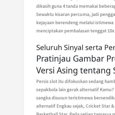
dikasih guna 4 tanda memakai beberap
Sewaktu kisaran percuma, jadi pengg
kejayaan berendeng melalui istimewa 
menciptakan pembalasan tenggat 10x 
Seluruh Sinyal serta 
Pratinjau Gambar P
Versi Asing tentang S
Persis slot itu difokuskan sedang h
sepakbola lain gerak alternatif Kamu
sangka disusun teristimewa bersendika
alternatif Engkau sejak, Cricket Star 
Basketball Star. Pada setiap tamasya