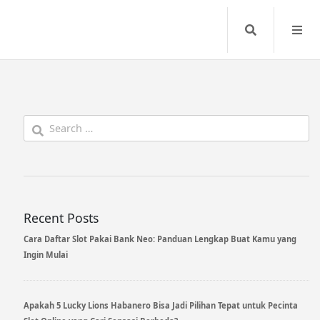
Search
Search
for:
Recent Posts
Cara Daftar Slot Pakai Bank Neo: Panduan Lengkap Buat Kamu yang
Ingin Mulai
Apakah 5 Lucky Lions Habanero Bisa Jadi Pilihan Tepat untuk Pecinta