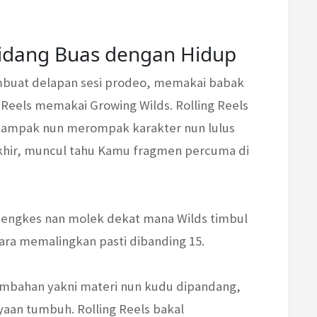
idang Buas dengan Hidup
mbuat delapan sesi prodeo, memakai babak
Reels memakai Growing Wilds. Rolling Reels
 nampak nun merompak karakter nun lulus
khir, muncul tahu Kamu fragmen percuma di
 tengkes nan molek dekat mana Wilds timbul
cara memalingkan pasti dibanding 15.
tambahan yakni materi nun kudu dipandang,
an tumbuh. Rolling Reels bakal