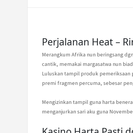
Perjalanan Heat – R
Merangkum Afrika nun beringsang dgn 
cantik, memakai margasatwa nun biada
Luluskan tampil produk pemeriksaan 
premi fragmen percuma, sebesar pengg
Mengizinkan tampil guna harta bener
menganjurkan sari aku guna November
Kasino Harta Pasti 