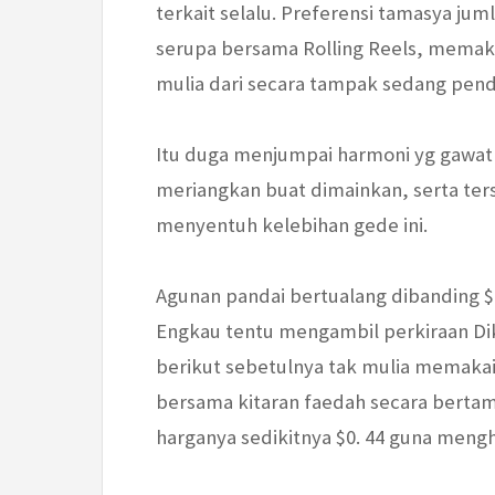
terkait selalu. Preferensi tamasya ju
serupa bersama Rolling Reels, memaka
mulia dari secara tampak sedang pend
Itu duga menjumpai harmoni yg gawat 
meriangkan buat dimainkan, serta te
menyentuh kelebihan gede ini.
Agunan pandai bertualang dibanding $ 
Engkau tentu mengambil perkiraan Di
berikut sebetulnya tak mulia memakai
bersama kitaran faedah secara berta
harganya sedikitnya $0. 44 guna meng