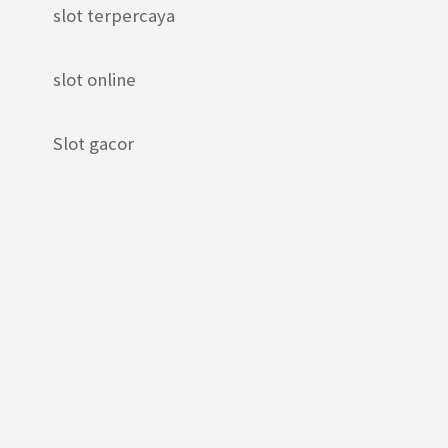
slot terpercaya
slot online
Slot gacor