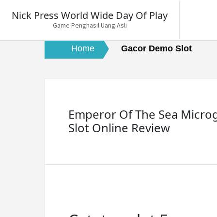
Skip
Nick Press World Wide Day Of Play
to
Game Penghasil Uang Asli
content
Home
Gacor Demo Slot
Emperor Of The Sea Micro
Slot Online Review