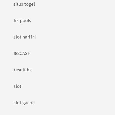
situs togel
hk pools
slot hari ini
I88CASH
result hk
slot
slot gacor