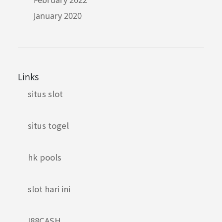
January 2020
Links
situs slot
situs togel
hk pools
slot hari ini
I88CASH