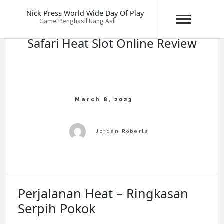
Skip
Nick Press World Wide Day Of Play
to
Game Penghasil Uang Asli
content
Safari Heat Slot Online Review
Perjalanan Heat – Ringkasan
Serpih Pokok