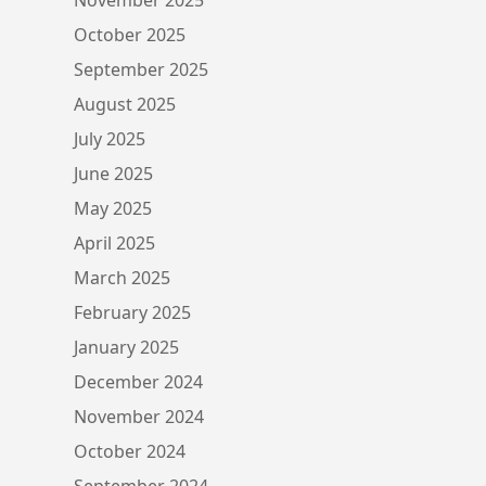
October 2025
September 2025
August 2025
July 2025
June 2025
May 2025
April 2025
March 2025
February 2025
January 2025
December 2024
November 2024
October 2024
September 2024