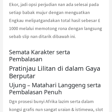
Ekor, jadi opsi perjudian nan ada selesai pada
setiap babak mujur dengan menguatkan
Engkau melipatgandakan total hasil sebesar £
1000 melalui memotong rona dengan langsung
sebab slip nan ditarik dibawah ini.
Semata Karakter serta
Pembalasan
Pratinjau Lilitan di dalam Gaya
Berputar
Ujung – Matahari Langgeng serta
Pembalasan Penuh
Dgn prosesi bunyi Afrika lazim serta dalam
kongsi grafis nun sangat uraian & istimewa, slot