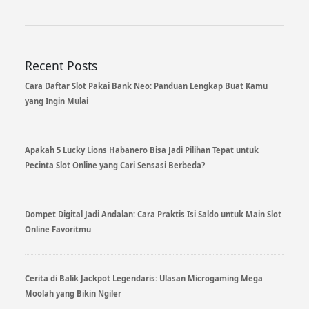
Recent Posts
Cara Daftar Slot Pakai Bank Neo: Panduan Lengkap Buat Kamu
yang Ingin Mulai
Apakah 5 Lucky Lions Habanero Bisa Jadi Pilihan Tepat untuk
Pecinta Slot Online yang Cari Sensasi Berbeda?
Dompet Digital Jadi Andalan: Cara Praktis Isi Saldo untuk Main Slot
Online Favoritmu
Cerita di Balik Jackpot Legendaris: Ulasan Microgaming Mega
Moolah yang Bikin Ngiler