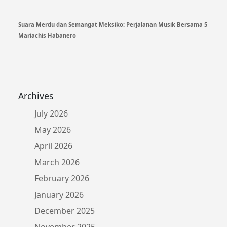
Suara Merdu dan Semangat Meksiko: Perjalanan Musik Bersama 5
Mariachis Habanero
Archives
July 2026
May 2026
April 2026
March 2026
February 2026
January 2026
December 2025
November 2025