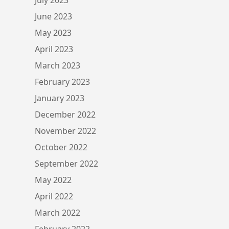
June 2023
May 2023
April 2023
March 2023
February 2023
January 2023
December 2022
November 2022
October 2022
September 2022
May 2022
April 2022
March 2022
February 2022