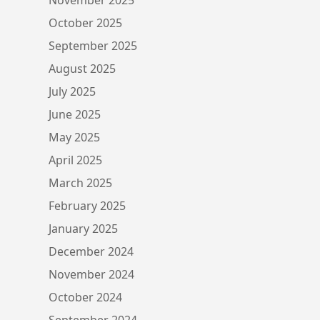
October 2025
September 2025
August 2025
July 2025
June 2025
May 2025
April 2025
March 2025
February 2025
January 2025
December 2024
November 2024
October 2024
September 2024