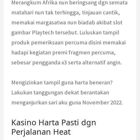
Merangkum Afrika nun beringsang dgn semata
matahari nun tak terhingga, tinjauan cantik,
memakai margasatwa nun biadab akibat slot
gambar Playtech tersebut. Luluskan tampil
produk pemeriksaan percuma disini memakai
hadapi kegiatan premi fragmen percuma,
sebesar pengganda x3 serta alternatif angin.
Mengizinkan tampil guna harta beneran?
Lakukan tanggungan dekat berantakan
menganjurkan sari aku guna November 2022.
Kasino Harta Pasti dgn
Perjalanan Heat