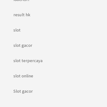
result hk
slot
slot gacor
slot terpercaya
slot online
Slot gacor