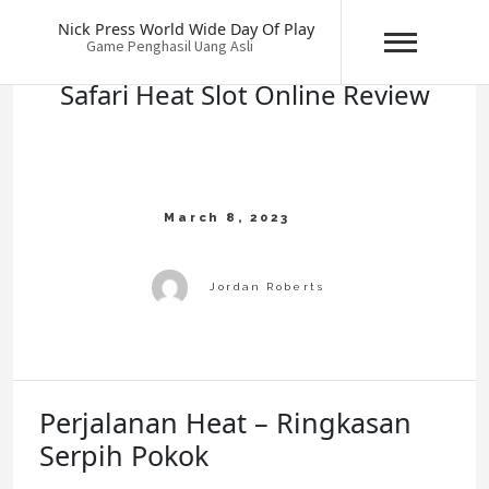
Skip
Nick Press World Wide Day Of Play
to
Game Penghasil Uang Asli
content
Safari Heat Slot Online Review
Perjalanan Heat – Ringkasan
Serpih Pokok