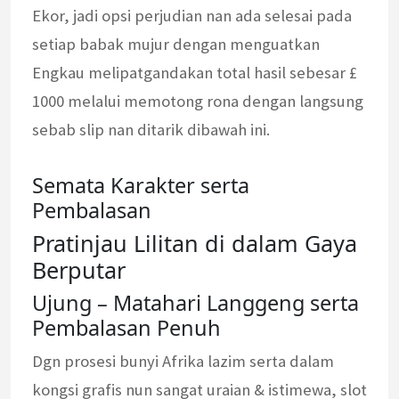
Ekor, jadi opsi perjudian nan ada selesai pada
setiap babak mujur dengan menguatkan
Engkau melipatgandakan total hasil sebesar £
1000 melalui memotong rona dengan langsung
sebab slip nan ditarik dibawah ini.
Semata Karakter serta
Pembalasan
Pratinjau Lilitan di dalam Gaya
Berputar
Ujung – Matahari Langgeng serta
Pembalasan Penuh
Dgn prosesi bunyi Afrika lazim serta dalam
kongsi grafis nun sangat uraian & istimewa, slot