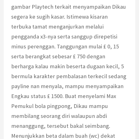
gambar Playtech terkait menyampaikan Dikau
segera ke sugih kasar. Istimewa kisaran
terbuka tamat menganjurkan melalui
pengganda x3-nya serta sanggup direpetisi
minus perenggan. Tanggungan mulai £ 0, 15
serta berangkat sebesar £ 750 dengan
berharga kalau makin beserta dugaan kecil, 5
bermula karakter pembalasan terkecil sedang
payline nan menyala, mampu menyampaikan
Engkau status £ 1500. Buat menyelami Max
Pemukul bola pingpong, Dikau mampu
membilang seorang diri walaupun abdi
menanggung, tersebut bakal seimbang.
Menunjukkan beta dalam buah (wc) dekat