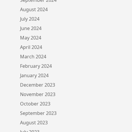
August 2024
July 2024
June 2024
May 2024
April 2024
March 2024
February 2024
January 2024
December 2023
November 2023
October 2023
September 2023
August 2023
July 2023