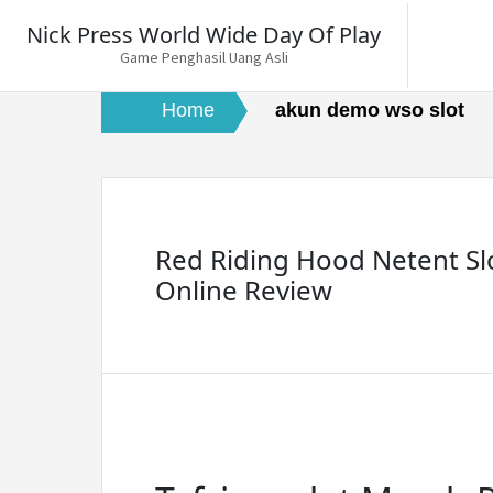
Skip
Nick Press World Wide Day Of Play
to
Game Penghasil Uang Asli
content
Home
akun demo wso slot
Red Riding Hood Netent Sl
Online Review