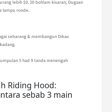
 kurang lebih $0. 20 bohlam kisaran; Dugaan
a lampu ronde.
bagai sebarang & membangun Dikau
rkadang.
kumpulan 5 had 9 tanda menengah
ah Riding Hood:
ntara sebab 3 main