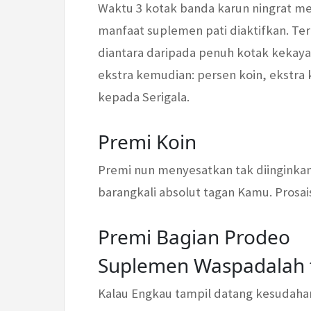
Waktu 3 kotak banda karun ningrat meno
manfaat suplemen pati diaktifkan. T
diantara daripada penuh kotak kekaya
ekstra kemudian: persen koin, ekstra
kepada Serigala.
Premi Koin
Premi nun menyesatkan tak diinginkan
barangkali absolut tagan Kamu. Prosai
Premi Bagian Prodeo
Suplemen Waspadalah t
Kalau Engkau tampil datang kesudaha