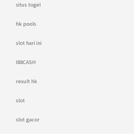
situs togel
hk pools
slot hari ini
I88CASH
result hk
slot
slot gacor