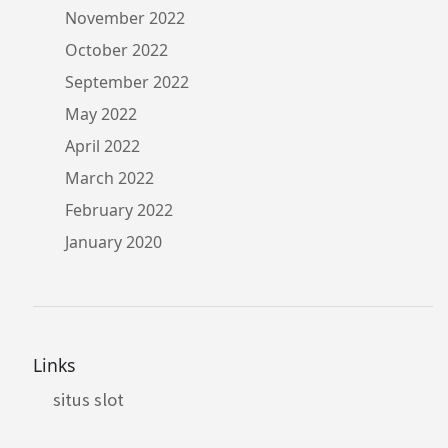
November 2022
October 2022
September 2022
May 2022
April 2022
March 2022
February 2022
January 2020
Links
situs slot