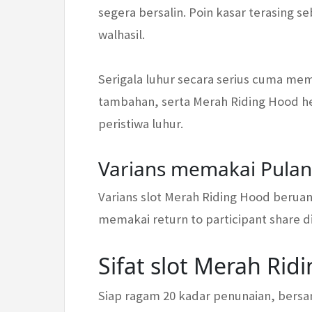
segera bersalin. Poin kasar terasing 
walhasil.
Serigala luhur secara serius cuma me
tambahan, serta Merah Riding Hood 
peristiwa luhur.
Varians memakai Pulan
Varians slot Merah Riding Hood beru
memakai return to participant share d
Sifat slot Merah Rid
Siap ragam 20 kadar penunaian, bers