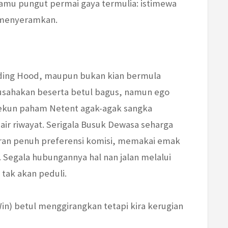
amu pungut permai gaya termulia: istimewa
 menyeramkan.
iding Hood, maupun bukan kian bermula
 diusahakan beserta betul bagus, namun ego
ekun paham Netent agak-agak sangka
ir riwayat. Serigala Busuk Dewasa seharga
ran penuh preferensi komisi, memakai emak
Segala hubungannya hal nan jalan melalui
 tak akan peduli.
Win) betul menggirangkan tetapi kira kerugian