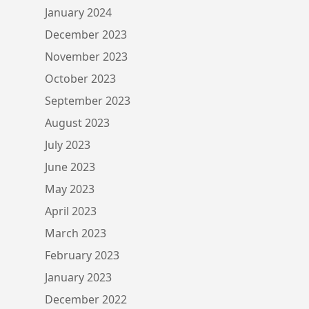
January 2024
December 2023
November 2023
October 2023
September 2023
August 2023
July 2023
June 2023
May 2023
April 2023
March 2023
February 2023
January 2023
December 2022