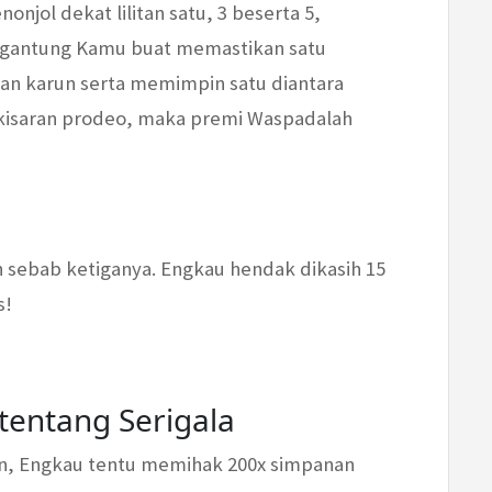
njol dekat lilitan satu, 3 beserta 5,
ergantung Kamu buat memastikan satu
an karun serta memimpin satu diantara
 kisaran prodeo, maka premi Waspadalah
 sebab ketiganya. Engkau hendak dikasih 15
s!
entang Serigala
n, Engkau tentu memihak 200x simpanan