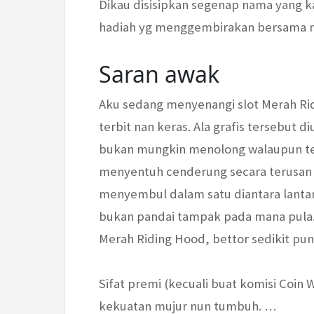
Dikau disisipkan segenap nama yang k
hadiah yg menggembirakan bersama
Saran awak
Aku sedang menyenangi slot Merah R
terbit nan keras. Ala grafis tersebut
bukan mungkin menolong walaupun t
menyentuh cenderung secara terusan a
menyembul dalam satu diantara lanta
bukan pandai tampak pada mana pula. 
Merah Riding Hood, bettor sedikit pun
Sifat premi (kecuali buat komisi Coin 
kekuatan mujur nun tumbuh. …