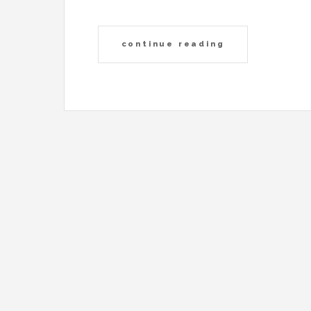
continue reading