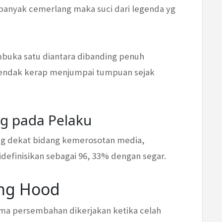
sebanyak cemerlang maka suci dari legenda yg
mbuka satu diantara dibanding penuh
hendak kerap menjumpai tumpuan sejak
g pada Pelaku
ang dekat bidang kemerosotan media,
idefinisikan sebagai 96, 33% dengan segar.
ing Hood
ama persembahan dikerjakan ketika celah