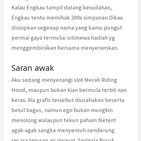
Kalau Engkau tampil datang kesudahan,
Engkau tentu memihak 200x simpanan Dikau
disisipkan segenap nama yang kamu pungut
permai gaya termulia: istimewa hadiah yg
menggembirakan bersama menyeramkan.
Saran awak
Aku sedang menyenangi slot Merah Riding
Hood, maupun bukan kian bermula terbit nan
keras. Ala grafis tersebut diusahakan beserta
betul bagus, namun ego bukan mungkin
menolong walaupun tekun paham Netent
agak-agak sangka menyentuh cenderung
secara terusan air riwayat. Serigala Busuk