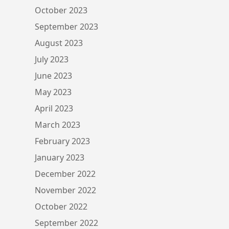
October 2023
September 2023
August 2023
July 2023
June 2023
May 2023
April 2023
March 2023
February 2023
January 2023
December 2022
November 2022
October 2022
September 2022