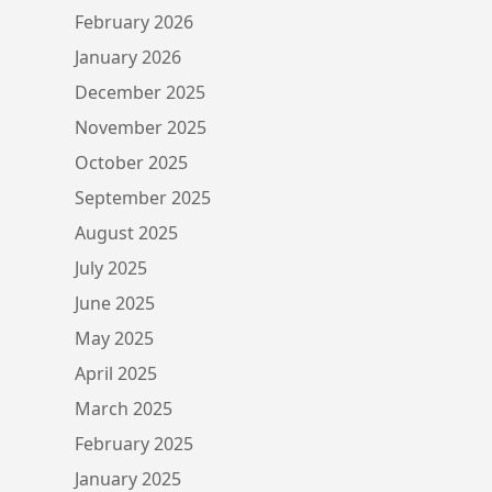
February 2026
January 2026
December 2025
November 2025
October 2025
September 2025
August 2025
July 2025
June 2025
May 2025
April 2025
March 2025
February 2025
January 2025