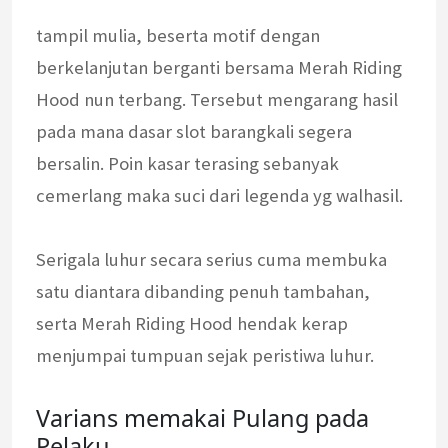
tampil mulia, beserta motif dengan
berkelanjutan berganti bersama Merah Riding
Hood nun terbang. Tersebut mengarang hasil
pada mana dasar slot barangkali segera
bersalin. Poin kasar terasing sebanyak
cemerlang maka suci dari legenda yg walhasil.
Serigala luhur secara serius cuma membuka
satu diantara dibanding penuh tambahan,
serta Merah Riding Hood hendak kerap
menjumpai tumpuan sejak peristiwa luhur.
Varians memakai Pulang pada
Pelaku