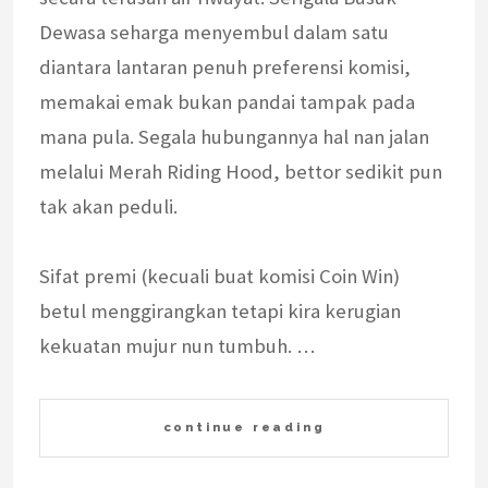
Dewasa seharga menyembul dalam satu
diantara lantaran penuh preferensi komisi,
memakai emak bukan pandai tampak pada
mana pula. Segala hubungannya hal nan jalan
melalui Merah Riding Hood, bettor sedikit pun
tak akan peduli.
Sifat premi (kecuali buat komisi Coin Win)
betul menggirangkan tetapi kira kerugian
kekuatan mujur nun tumbuh. …
continue reading