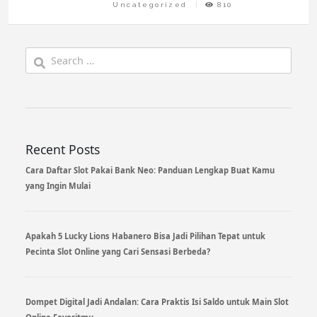
Uncategorized
810
Search
for:
Recent Posts
Cara Daftar Slot Pakai Bank Neo: Panduan Lengkap Buat Kamu
yang Ingin Mulai
Apakah 5 Lucky Lions Habanero Bisa Jadi Pilihan Tepat untuk
Pecinta Slot Online yang Cari Sensasi Berbeda?
Dompet Digital Jadi Andalan: Cara Praktis Isi Saldo untuk Main Slot