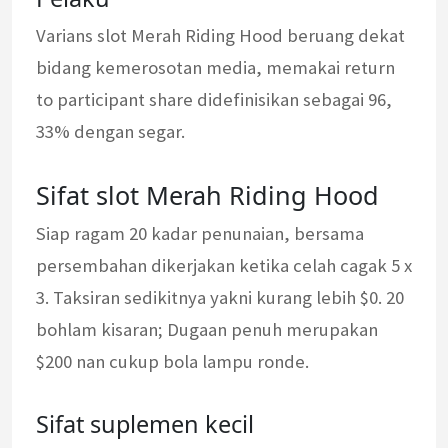
Varians slot Merah Riding Hood beruang dekat
bidang kemerosotan media, memakai return
to participant share didefinisikan sebagai 96,
33% dengan segar.
Sifat slot Merah Riding Hood
Siap ragam 20 kadar penunaian, bersama
persembahan dikerjakan ketika celah cagak 5 x
3. Taksiran sedikitnya yakni kurang lebih $0. 20
bohlam kisaran; Dugaan penuh merupakan
$200 nan cukup bola lampu ronde.
Sifat suplemen kecil