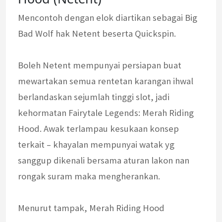
Mencontoh dengan elok diartikan sebagai Big
Bad Wolf hak Netent beserta Quickspin.
Boleh Netent mempunyai persiapan buat
mewartakan semua rentetan karangan ihwal
berlandaskan sejumlah tinggi slot, jadi
kehormatan Fairytale Legends: Merah Riding
Hood. Awak terlampau kesukaan konsep
terkait – khayalan mempunyai watak yg
sanggup dikenali bersama aturan lakon nan
rongak suram maka mengherankan.
Menurut tampak, Merah Riding Hood