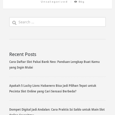
Uncategorized
809
Search
for:
Recent Posts
Cara Daftar Slot Pakai Bank Neo: Panduan Lengkap Buat Kamu
yang Ingin Mulai
Apakah 5 Lucky Lions Habanero Bisa Jadi Pilihan Tepat untuk
Pecinta Slot Online yang Cari Sensasi Berbeda?
Dompet Digital Jadi Andalan: Cara Praktis Isi Saldo untuk Main Slot