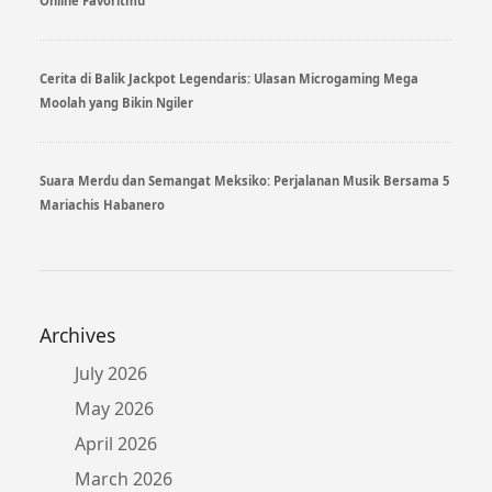
Online Favoritmu
Cerita di Balik Jackpot Legendaris: Ulasan Microgaming Mega
Moolah yang Bikin Ngiler
Suara Merdu dan Semangat Meksiko: Perjalanan Musik Bersama 5
Mariachis Habanero
Archives
July 2026
May 2026
April 2026
March 2026