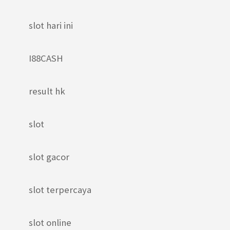
slot hari ini
I88CASH
result hk
slot
slot gacor
slot terpercaya
slot online