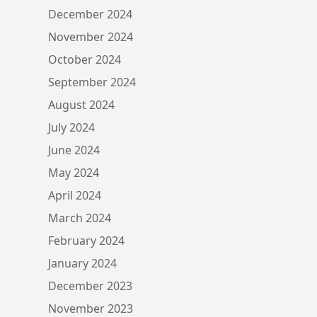
December 2024
November 2024
October 2024
September 2024
August 2024
July 2024
June 2024
May 2024
April 2024
March 2024
February 2024
January 2024
December 2023
November 2023