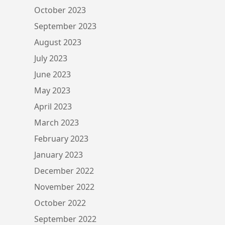
October 2023
September 2023
August 2023
July 2023
June 2023
May 2023
April 2023
March 2023
February 2023
January 2023
December 2022
November 2022
October 2022
September 2022