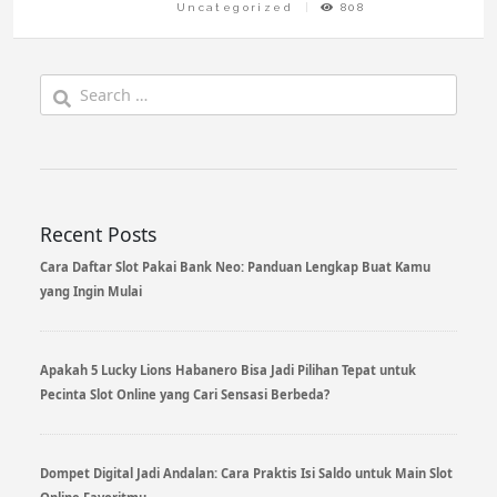
Uncategorized
808
Search
for:
Recent Posts
Cara Daftar Slot Pakai Bank Neo: Panduan Lengkap Buat Kamu
yang Ingin Mulai
Apakah 5 Lucky Lions Habanero Bisa Jadi Pilihan Tepat untuk
Pecinta Slot Online yang Cari Sensasi Berbeda?
Dompet Digital Jadi Andalan: Cara Praktis Isi Saldo untuk Main Slot