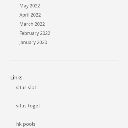
May 2022
April 2022
March 2022
February 2022
January 2020
Links
situs slot
situs togel
hk pools