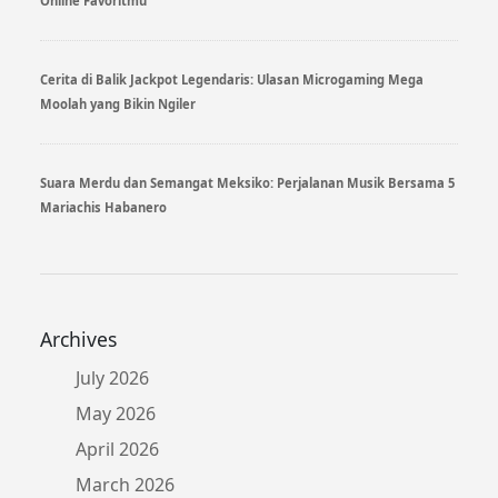
Online Favoritmu
Cerita di Balik Jackpot Legendaris: Ulasan Microgaming Mega
Moolah yang Bikin Ngiler
Suara Merdu dan Semangat Meksiko: Perjalanan Musik Bersama 5
Mariachis Habanero
Archives
July 2026
May 2026
April 2026
March 2026